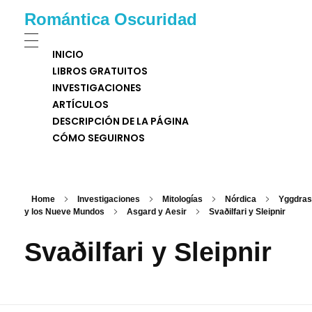
Romántica Oscuridad
INICIO
LIBROS GRATUITOS
INVESTIGACIONES
ARTÍCULOS
DESCRIPCIÓN DE LA PÁGINA
CÓMO SEGUIRNOS
Home
Investigaciones
Mitologías
Nórdica
Yggdrasi
y los Nueve Mundos
Asgard y Aesir
Svaðilfari y Sleipnir
Svaðilfari y Sleipnir